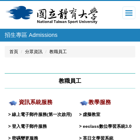
跳
到
主
要
內
招生專區 Admissions
容
區
首頁
分眾資訊
教職員工
教職員工
資訊系統服務
教學服務
>
線上電子郵件服務(第一次啟用)
>
虛擬教室
>
登入電子郵件服務
>
eeclass數位學習系統3.0
>
密碼變更服務
>
英日文學習系統