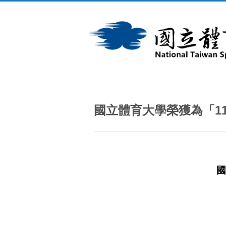
跳
到
主
要
內
容
區
:::
國立體育大學榮獲為「1
國