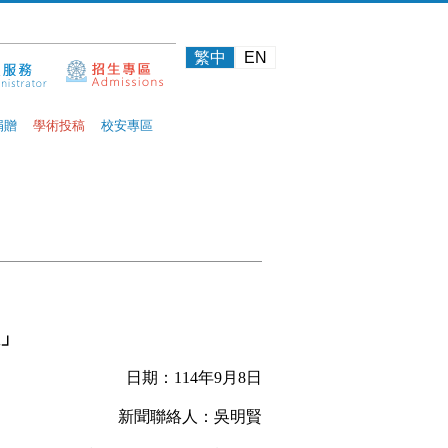
繁中
EN
捐贈
學術投稿
校安專區
」
日期：
114
年
9
月
8
日
新聞聯絡人：吳明賢