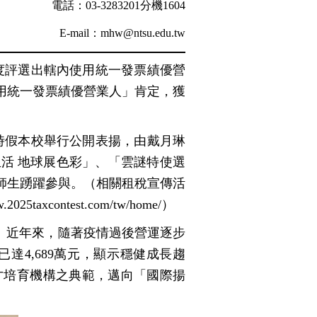
電話：
03-3283201
分機
1604
E-mail
：
mhw@ntsu.edu.tw
度評選出轄內使用統一發票績優營
用統一發票績優營業人」肯定，獲
時假本校舉行公開表揚，由戴月琳
生活
地球展色彩」
、
「
雲謎特使選
師生踴躍參與。（相關租稅宣傳活
w.2025taxcontest.com/tw/home/
）
。近年來，隨著疫情過後營運逐步
已達
4,689
萬元，顯示穩健成長趨
才培育機構之典範，邁向「國際揚