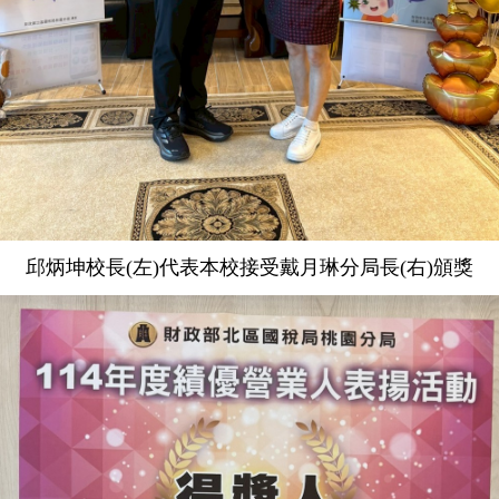
邱炳坤校長(左)代表本校接受戴月琳分局長(右)頒獎