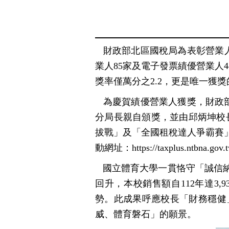
財政部北區國稅局為表彰營業人
業人
85
家及電子發票績優營業人
4
獎率僅萬分之
2.2
，更是唯一獲獎
為慶賀績優營業人獲獎，財政
分局長親自頒獎，並由邱炳坤校
拔戰
」
及
「
全國租稅達人爭霸賽
動網址：
https://taxplus.ntbna.gov.
國立體育大學一貫恪守「誠信納
回升，本校銷售額自
112
年達
3,9
勢。此成果呼應校長「財務穩健
威、體育磐石」的願景。