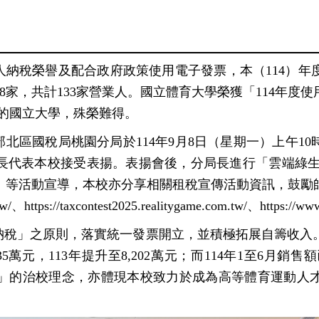
納稅榮譽及配合政府政策使用電子發票，本（
114
）年
8
家，共計
133
家營業人。國立體育大學榮獲「
114
年度使
的國立大學，殊榮難得。
部北區國稅局桃園分局於
114
年
9
月
8
日（星期一）上午
10
長代表本校接受表揚。表揚會後，分局長進行「雲端綠
」等活動宣導，本校亦分享相關租稅宣傳活動資訊，鼓勵
tw/
、
https://taxcontest2025.realitygame.com.tw/
、
https://ww
稅」之原則，落實統一發票開立，並積極拓展自籌收入
35
萬元，
113
年提升至
8,202
萬元；而
114
年
1
至
6
月銷售額
」的治校理念，亦體現本校致力於成為高等體育運動人