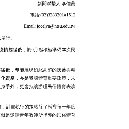
新聞聯繫人
:
李佳蓁
電話
:(03)3283201#1512
Email:
jocelyn@ntsu.edu.tw
大舉行。
疫情趨緩後，於
9
月起積極準備本次民
趨緩後，即能展現如此高超的技藝與精
文化資產，亦是我國體育重要政策，未
展身手外，更會持續辦理民俗體育表演
畫，計畫執行的策略除了輔導每一年度
伍就是邀請青年教師所指導的民俗體育