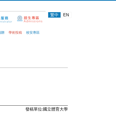
繁中
EN
捐贈
學術投稿
校安專區
發稿單位
:
國立體育大學