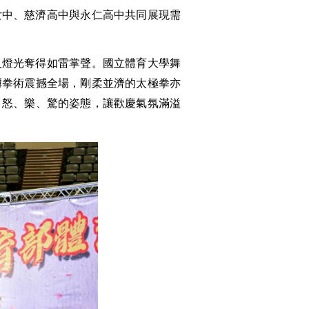
女中、慈濟高中與永仁高中共同展現需
及燈光
奪得如雷掌聲。國立體育大學舞
礡拳術震撼全場，剛柔並濟的太極拳亦
、怒、樂、驚的姿態，讓歡慶氣氛滿溢