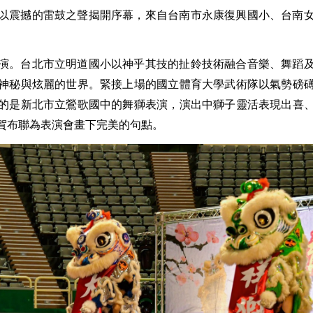
以震撼的雷鼓之聲揭開序幕，來自台南市永康復興國小、台南
演。台北市立明道國小以神乎其技的扯鈴技術融合音樂、舞蹈
神秘與炫麗的世界。緊接上場的國立體育大學武術隊以氣勢磅
的是新北市立鶯歌國中的舞獅表演，演出中獅子靈活表現出喜
賀布聯為表演會畫下完美的句點。