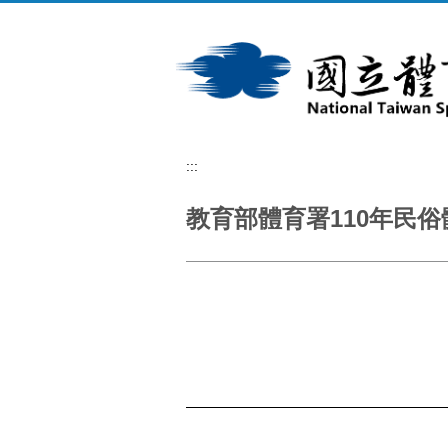
跳
到
主
要
內
容
區
:::
教育部體育署110年民