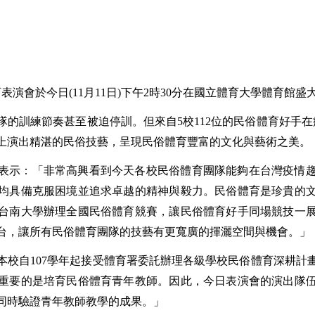
育表演會於今日
(11
月
11
日
)
下午
2
時
30
分在國立體育大學體育館盛
隊的訓練節奏甚至被迫停訓。但來自
5
校
112
位的民俗體育好手在
上演出精湛的民俗技藝，呈現民俗體育豐富的文化與藝術之美。
表示：「非常高興看到今天各校民俗體育團隊能夠在台灣疫情
均具備克服困境並追求卓越的精神與毅力。民俗體育是珍貴的
台南大學辦理全國民俗體育競賽，讓民俗體育好手同場競技一
台，讓所有民俗體育團隊的技藝有更寬廣的揮灑空間與機會。」
本校自
107
學年起接受體育署委託辦理各級學校民俗體育深耕計
重要的是培育民俗體育青年教師。因此，今日表演會的演出隊
同時驗證青年教師教學的成果。」