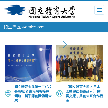
跳
到
主
要
內
招生專區 Admissions
容
區
:::
國立體育大學第十二任校
【國立體育大學 × 日本
長就職 黃東治教授接棒
宮崎縣西都市政府】 跨
領航 攜手開創國體新未
國交流，共創未來合作機
來
會！